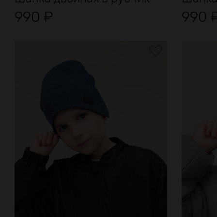
990
₽
990