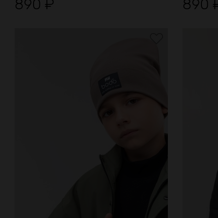
890
₽
890