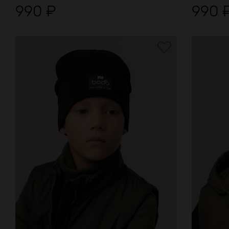
990
₽
990