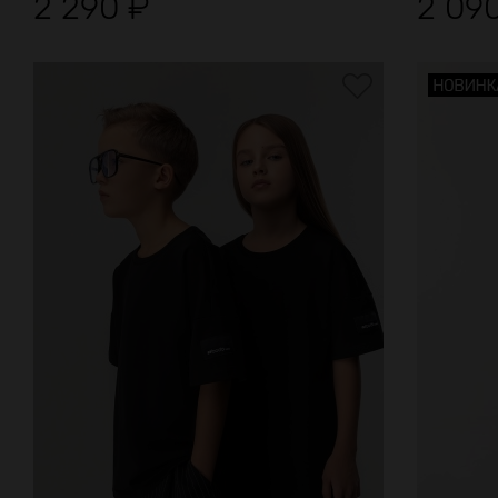
БЕСПЛАТНАЯ дос
2 290
₽
2 09
в нашем прилож
+ 1000 бонус
за регистраци