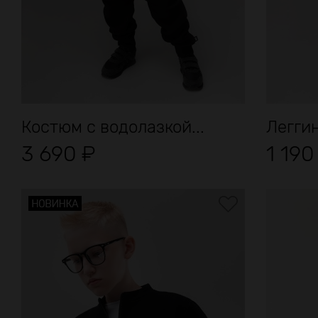
Костюм с водолазкой...
Легги
3 690
₽
1 19