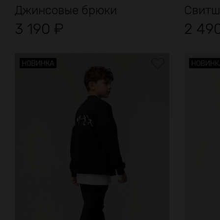
Джинсовые брюки
Свитшо
3 190
₽
2 49