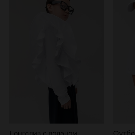
Лонгслив с воланом
Футбол