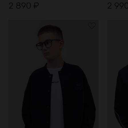
2 890
₽
2 99