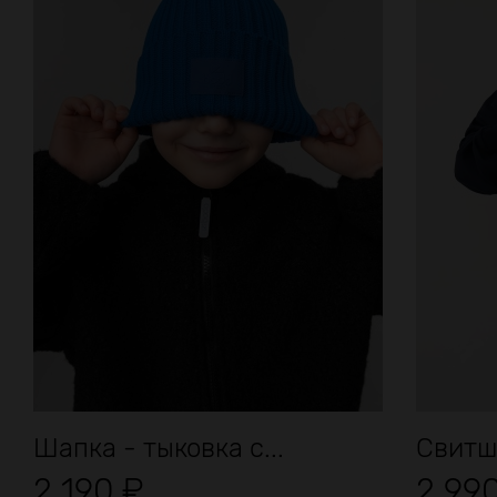
Шапка - тыковка с...
Свитш
2 190
₽
2 99