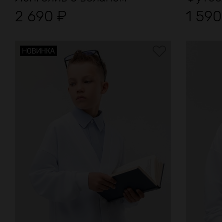
2 690
₽
1 59