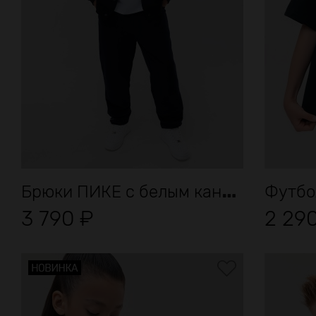
Б
рюки ПИКЕ с белым кантом
Футбо
3 790
₽
2 29