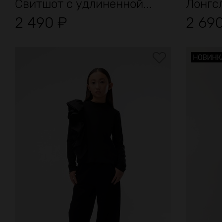
Свитшот с удлиненной...
Лонгс
2 490
₽
2 69