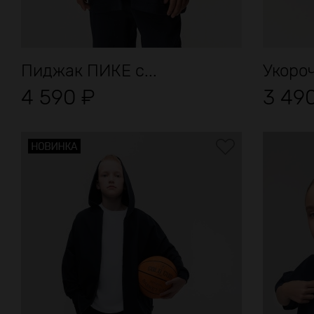
Пиджак ПИКЕ с...
Укоро
4 590
₽
3 49