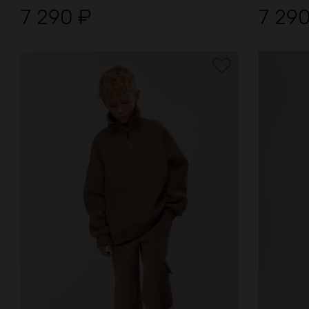
7 290
₽
7 29