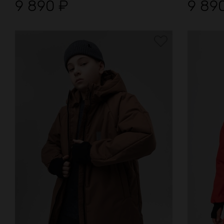
9 890
₽
9 89