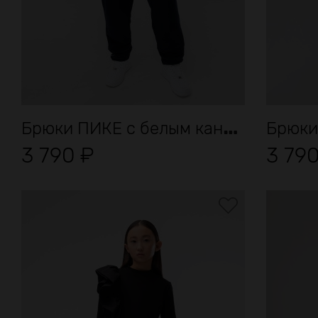
Б
рюки ПИКЕ с белым кантом
3 790
₽
3 79