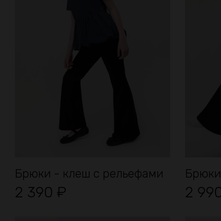
Брюки - клеш с рельефами
Брюки
2 390
₽
2 99