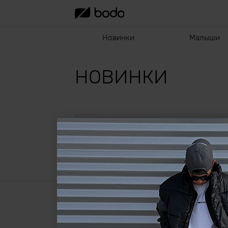
Новинки
Малыши
НОВИНКИ
*Промокоды на скидку отменяют
Не найдено ни одного товара.
О нас
Оплата и доставка
Сертификаты
Уход за товаром
Контакты
Возврат