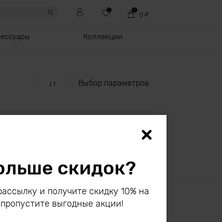
0
0
0
₽
сессуары
Коллекции
Выбор параметров
↓↑
ольше скидок?
ассылку и получите скидку 10% на
 пропустите выгодные акции!
info@bodo.su
СТАТЬ ОПТОВЫМ ПАРТНЕРОМ
ассылку