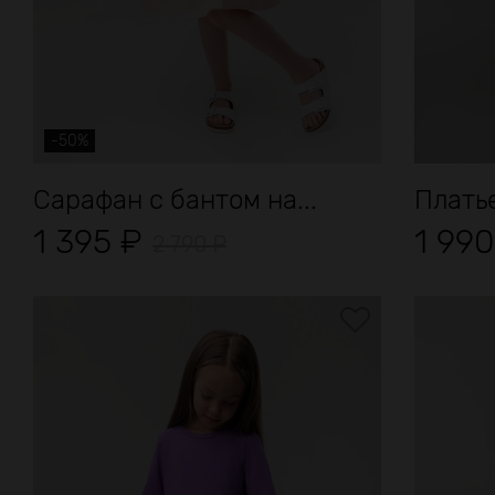
-50%
Сарафан с бантом на...
Плать
1 395
₽
1 99
2 790
₽