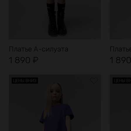
Платье А-силуэта
Плать
1 890
₽
1 89