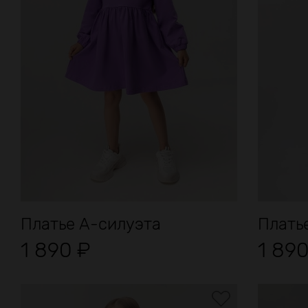
Платье А-силуэта
Плать
1 890
₽
1 89