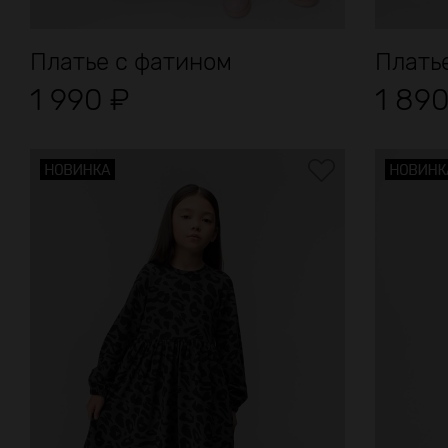
Платье с фатином
Плать
1 990
₽
1 89