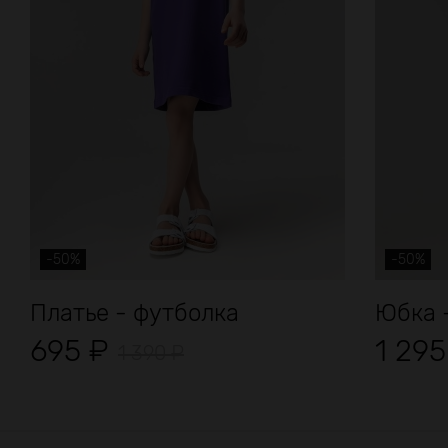
-50%
-50%
Платье - футболка
Юбка 
695
₽
1 29
1 390
₽