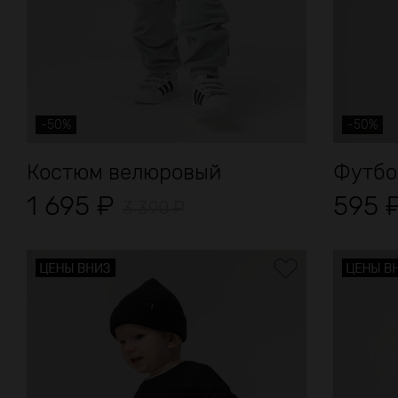
-50%
-50%
Костюм велюровый
Футбо
1 695
₽
595
3 390
₽