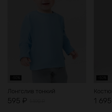
-50%
-50%
Лонгслив тонкий
Костю
595
₽
1 69
1 190
₽