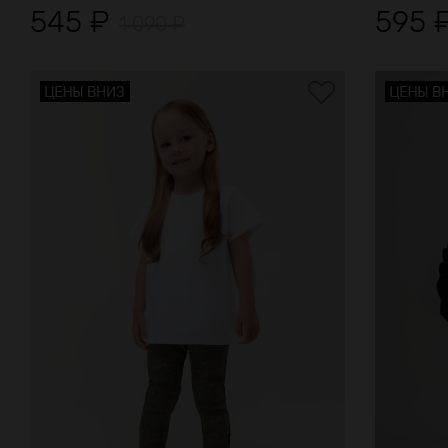
545
₽
595
1 090
₽