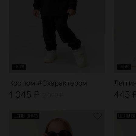
-50%
-50%
Костюм #Схарактером
Легги
1 045
₽
445
2 090
₽