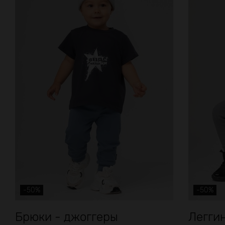
БЕСПЛАТНАЯ дос
в нашем прилож
+ 1000 бонус
за регистраци
-50%
-50%
Брюки - джоггеры
Легги