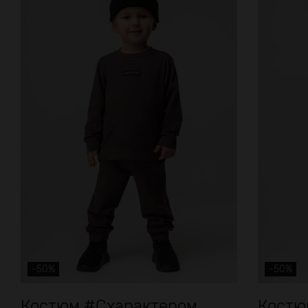
-50%
-50%
Костюм #Схарактером
Костюм