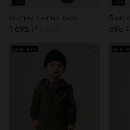
-50%
-50%
Костюм с капюшоном
Лонгс
1 695
₽
595
3 390
₽