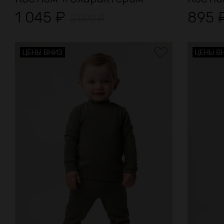
1 045
₽
895
2 090
₽