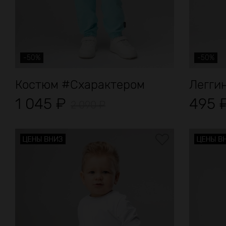
-50%
-50%
Костюм #Схарактером
Легги
1 045
₽
495
2 090
₽