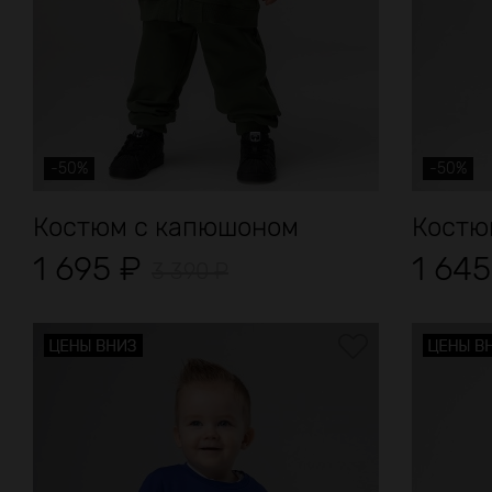
-50%
-50%
Костюм с капюшоном
Костю
1 695
₽
1 64
3 390
₽