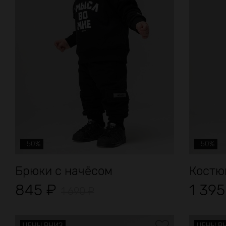
-50%
-50%
Брюки с начёсом
Костю
845
₽
1 39
1 690
₽