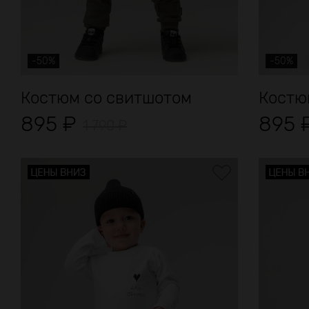
-50%
-50%
Костюм со свитшотом
Костюм
895
₽
895
1 790
₽