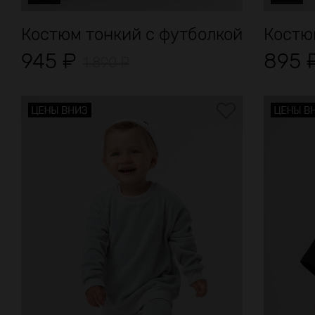
Костюм тонкий с футболкой
Костю
945
₽
895
1 890
₽