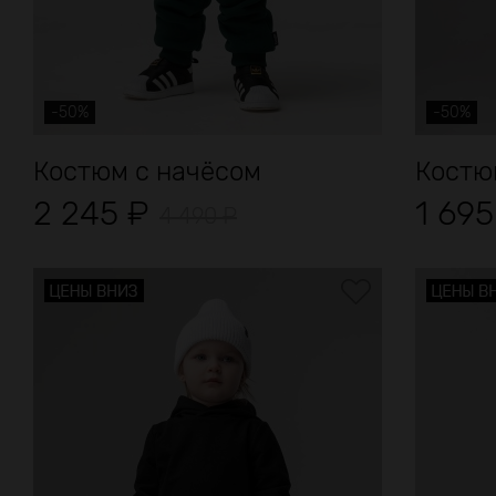
-50%
-50%
Костюм с начёсом
Костю
2 245
₽
1 69
4 490
₽