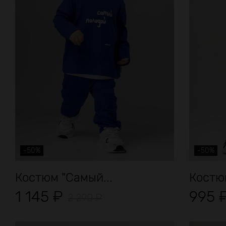
-50%
-50%
Костюм "Самый...
Костю
1 145
₽
995
2 290
₽