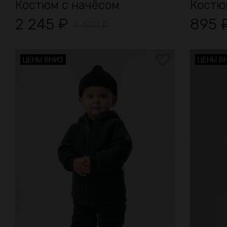
Костюм с начёсом
Костю
2 245
₽
895
4 490
₽