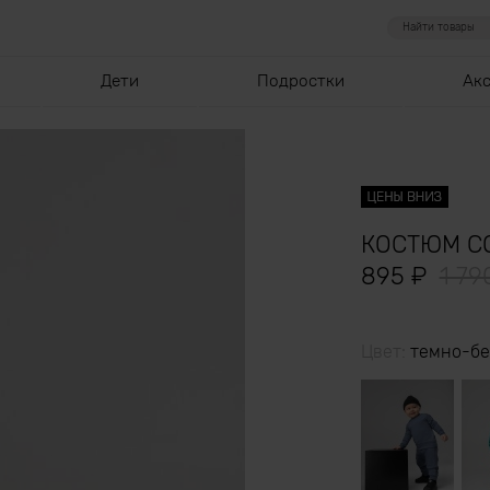
Дети
Подростки
Ак
КОСТЮМ С
895
₽
1 7
Цвет:
темно-б