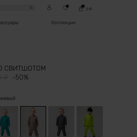
0
0
0
₽
сессуары
Коллекции
О СВИТШОТОМ
90
₽
-
50
%
ежевый