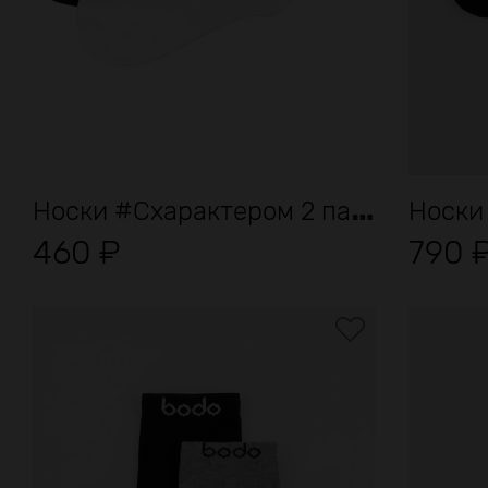
Н
оски #Схарактером 2 пары
Носки
460
₽
790