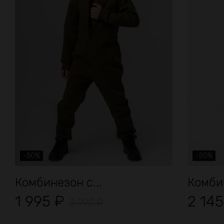
-50%
-50%
Комбинезон с...
Комби
1 995
₽
2 14
3 990
₽