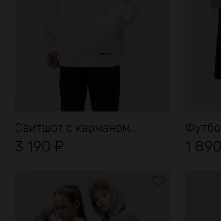
Свитшот с карманом...
Футбо
3 190
₽
1 89