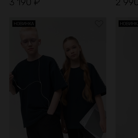
3 190
₽
2 99