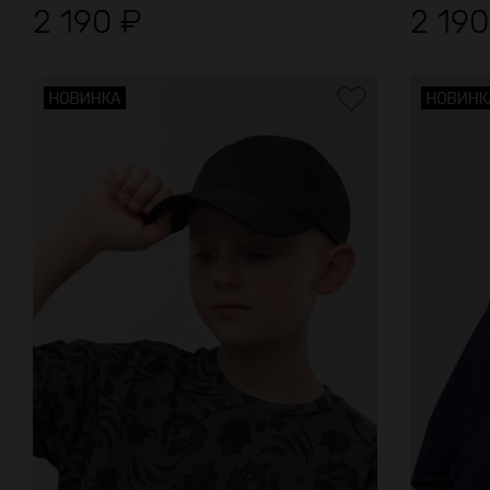
2 190
₽
2 19