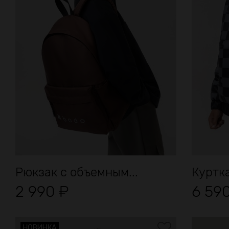
Рюкзак с объемным...
Куртк
2 990
₽
6 59