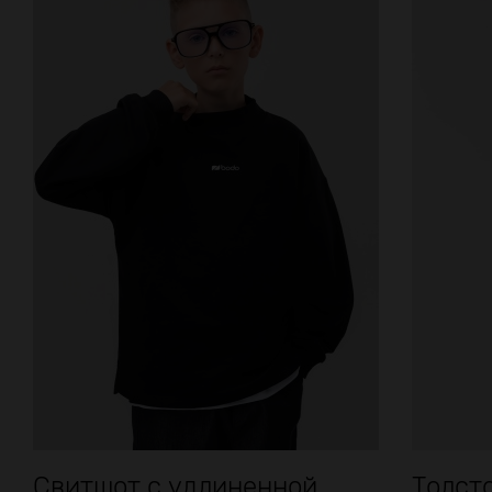
Свитшот с удлиненной...
Толсто