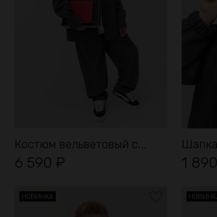
Костюм вельветовый с...
Шапка
6 590
₽
1 89