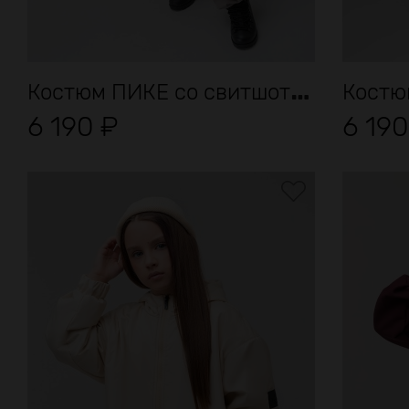
К
остюм ПИКЕ со свитшотом
6 190
₽
6 19