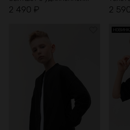
2 490
₽
2 59