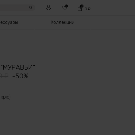
0
0
0
₽
сессуары
Коллекции
"МУРАВЬИ"
90
₽
-
50
%
экрю)