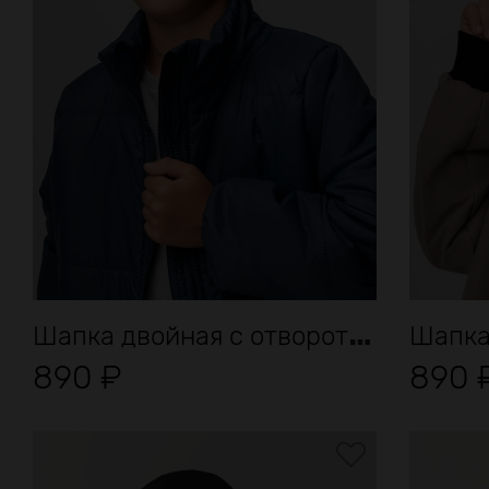
Ш
апка двойная с отворотом
Шапка
890
₽
890