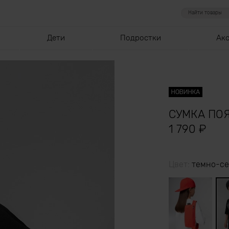
Дети
Подростки
Ак
СУМКА ПО
1 790
₽
Цвет:
темно-с