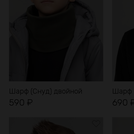
Шарф (Снуд) двойной
Шарф 
590
₽
690