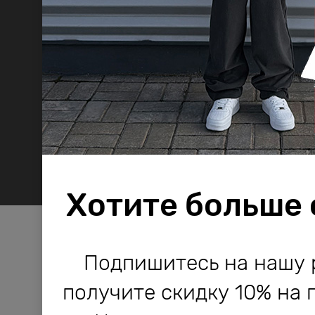
Хотите больше
Компания Bodo используе
Компания Bodo используе
Подпишитесь на нашу 
и другие технологии, не
и другие технологии, не
получите скидку 10% на 