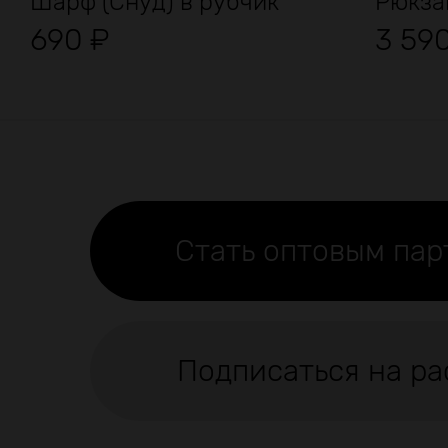
Шарф (Снуд) в рубчик
690
₽
3 59
Стать оптовым па
Подписаться на ра