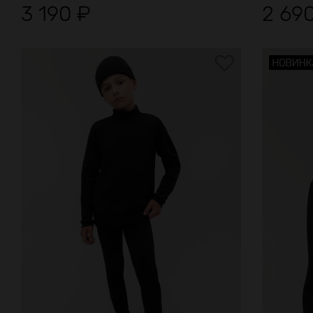
3 190
₽
2 69