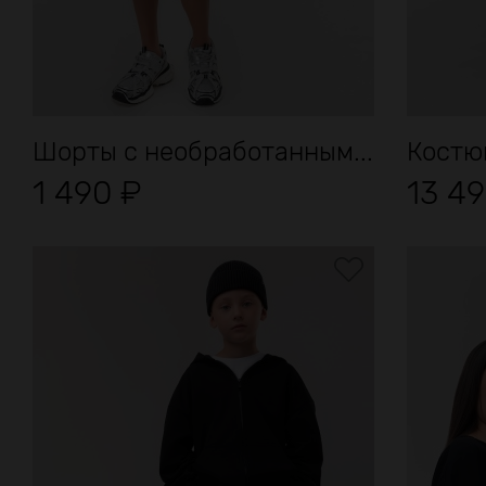
Шорты с необработанным...
Костю
1 490
₽
13 4