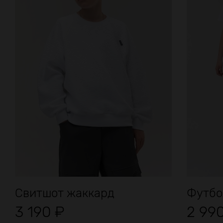
Свитшот жаккард
Футбо
3 190
₽
2 99