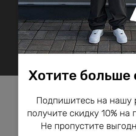
Хотите больше
Компания Bodo используе
Компания Bodo используе
Подпишитесь на нашу 
и другие технологии, не
и другие технологии, не
получите скидку 10% на 
работы сайта и его улучше
работы сайта и его улучше
Не пропустите выгодн