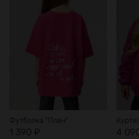
Футболка "План"
Куртк
1 390
₽
4 09