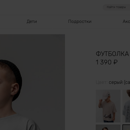
Дети
Подростки
Ак
ФУТБОЛКА 
1 390
₽
Цвет:
серый (с