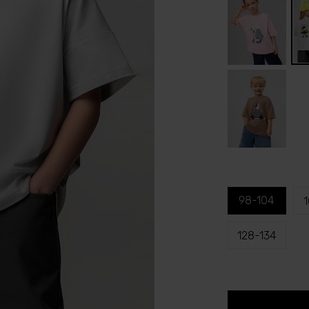
98-104
1
128-134