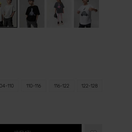
04-110
110-116
116-122
122-128