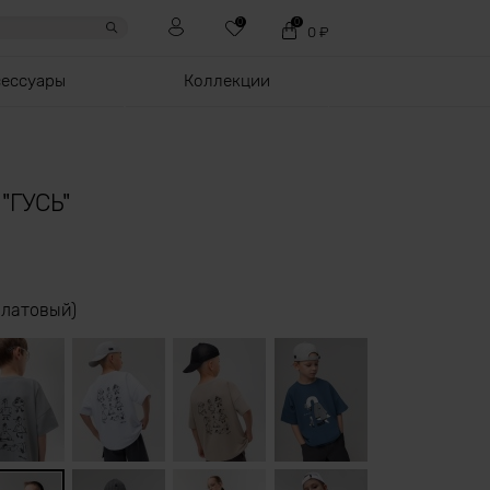
0
0
0
₽
сессуары
Коллекции
"ГУСЬ"
алатовый)