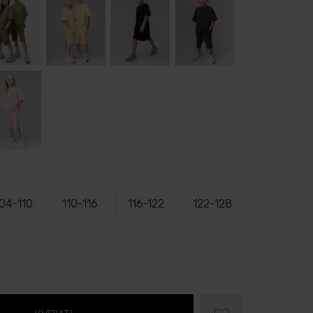
04-110
110-116
116-122
122-128