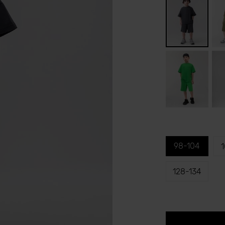
98-104
1
128-134