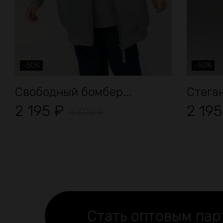
-50%
-50%
Свободный бомбер...
Стега
2 195
₽
2 19
4 390
₽
Стать оптовым па