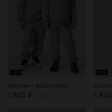
-50%
-50%
Костюм с водолазкой...
Костюм
1 845
₽
1 84
3 690
₽