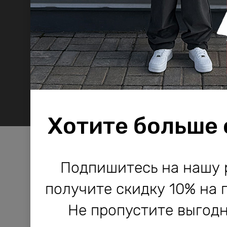
Хотите больше
Компания Bodo используе
Компания Bodo используе
Подпишитесь на нашу 
и другие технологии, не
и другие технологии, не
получите скидку 10% на 
работы сайта и его улучше
работы сайта и его улучше
Не пропустите выгодн