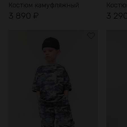
Костюм камуфляжный
Костю
3 890
₽
3 29