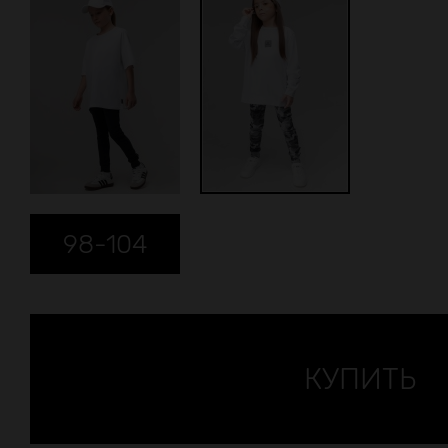
98-104