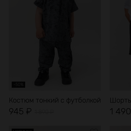
-50%
Костюм тонкий с футболкой
Шорты
945
₽
1 49
1 890
₽