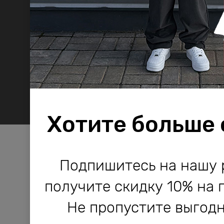
Хотите больше
Компания Bodo используе
Компания Bodo используе
Подпишитесь на нашу 
и другие технологии, не
и другие технологии, не
получите скидку 10% на 
работы сайта и его улучше
работы сайта и его улучше
Не пропустите выгодн