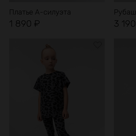
Платье А-силуэта
Рубашк
1 890
₽
3 19