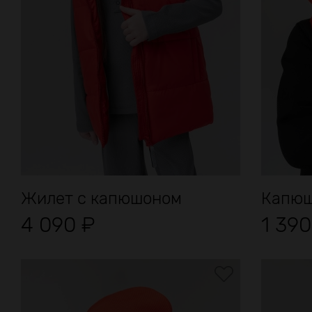
Жилет с капюшоном
Капюш
4 090
₽
1 39