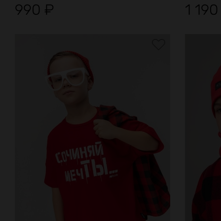
990
₽
1 19