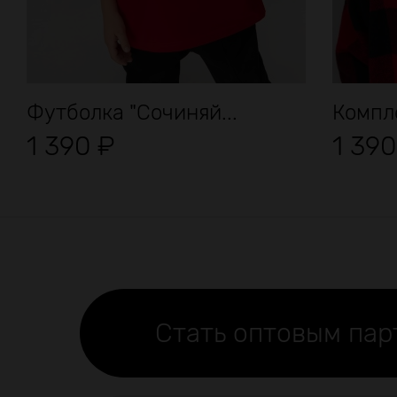
Футболка "Сочиняй...
Компле
1 390
₽
1 39
Стать оптовым па