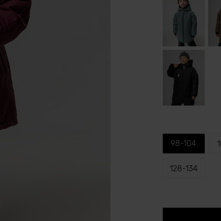
98-104
1
128-134