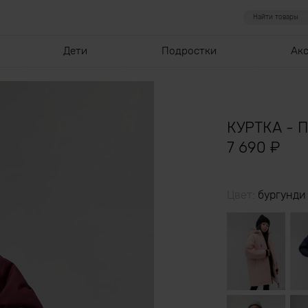
Дети
Подростки
Ак
КУРТКА - 
7 690
₽
Цвет:
бургунди