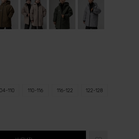
04-110
110-116
116-122
122-128