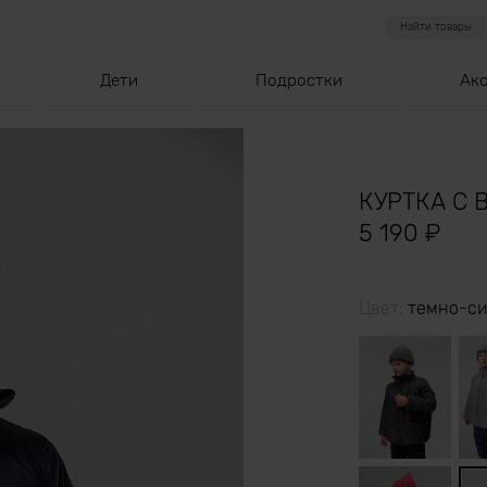
Дети
Подростки
Ак
КУРТКА С
5 190
₽
Цвет:
темно-с