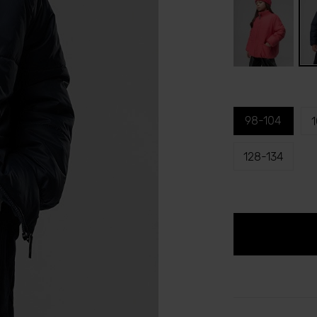
98-104
1
128-134