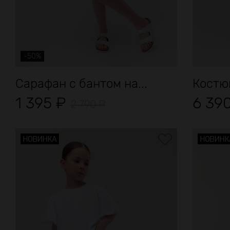
-50%
Сарафан с бантом на...
1 395
₽
6 39
2 790
₽