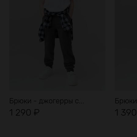
Брюки - джогерры с...
Брюки
1 290
₽
1 39