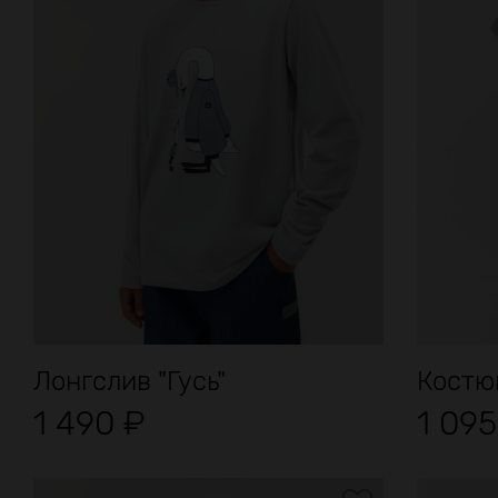
Лонгслив "Гусь"
Костю
1 490
₽
1 09