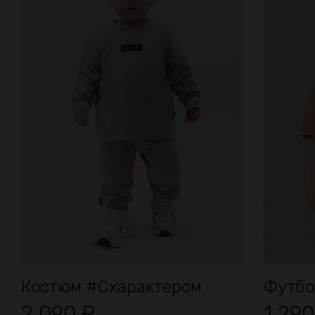
Костюм #Схарактером
Футбо
2 090
₽
1 29