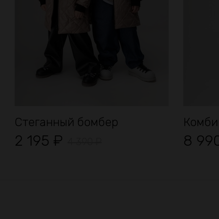
Стеганный бомбер
Комби
2 195
₽
8 99
4 390
₽