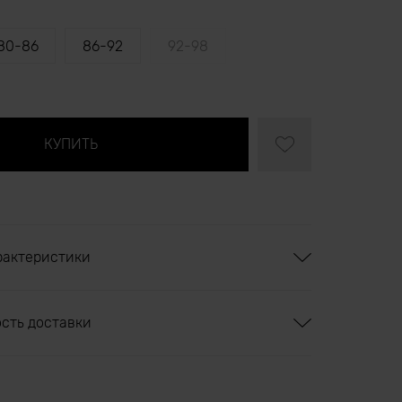
80-86
86-92
92-98
рактеристики
ость доставки