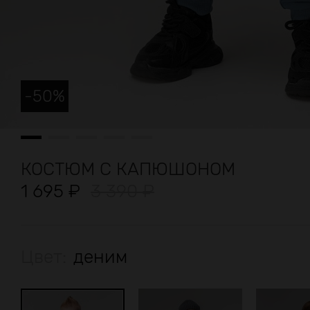
-
50
%
КОСТЮМ С КАПЮШОНОМ
1 695
₽
3 390
₽
Цвет:
деним