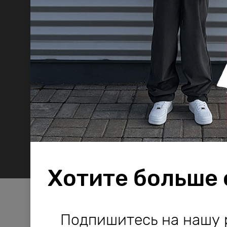
Хотите больше
Компания Bodo используе
Компания Bodo используе
Подпишитесь на нашу 