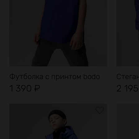
Футболка с принтом bodo
Стега
1 390
₽
2 19