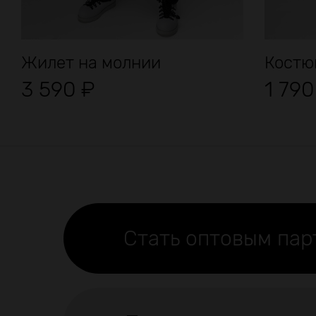
Жилет на молнии
Костю
3 590
₽
1 79
Стать оптовым па