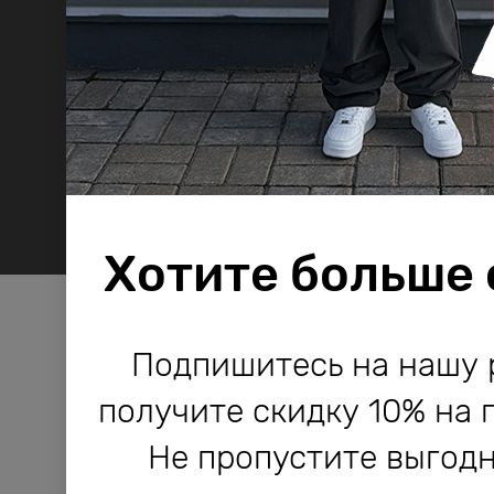
Хотите больше
Компания Bodo используе
Компания Bodo используе
Подпишитесь на нашу 
и другие технологии, не
и другие технологии, не
получите скидку 10% на 
работы сайта и его улучше
работы сайта и его улучше
Не пропустите выгодн