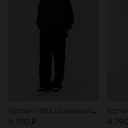
К
остюм ПИКЕ со свитшотом
Костю
6 190
₽
4 79