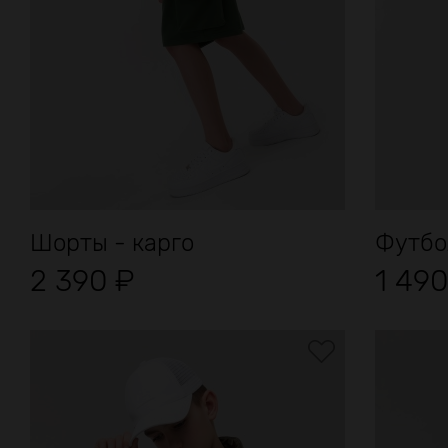
Шорты - карго
Футбо
2 390
₽
1 49