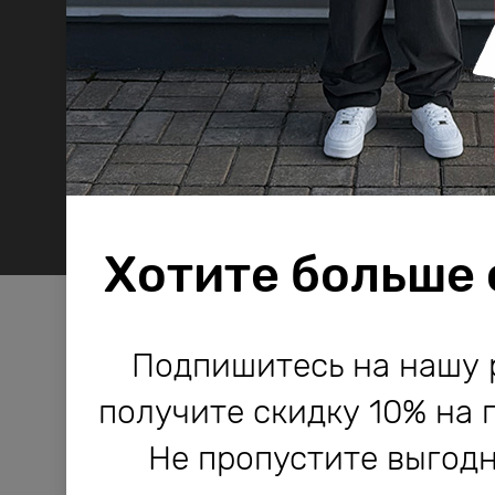
Хотите больше
Компания Bodo используе
Компания Bodo используе
Подпишитесь на нашу 
и другие технологии, не
и другие технологии, не
получите скидку 10% на 
работы сайта и его улучше
работы сайта и его улучше
Не пропустите выгодн