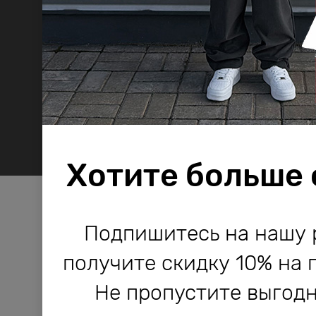
Хотите больше
Компания Bodo используе
Компания Bodo используе
Подпишитесь на нашу 
и другие технологии, не
и другие технологии, не
получите скидку 10% на 
работы сайта и его улучше
работы сайта и его улучше
Не пропустите выгодн