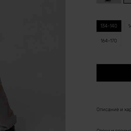
134-140
1
164-170
Описание и ха
Сроки и стоим