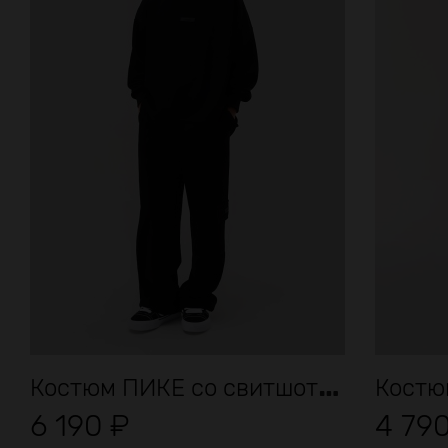
К
остюм ПИКЕ со свитшотом
Костю
6 190
₽
4 79