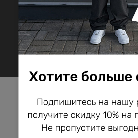
Хотите больше
Компания Bodo используе
Компания Bodo используе
Подпишитесь на нашу 
и другие технологии, не
и другие технологии, не
получите скидку 10% на 
работы сайта и его улучше
работы сайта и его улучше
Не пропустите выгодн