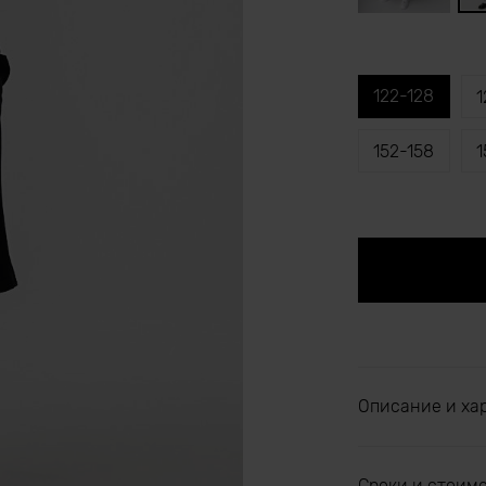
122-128
1
152-158
1
Описание и ха
Сроки и стоим