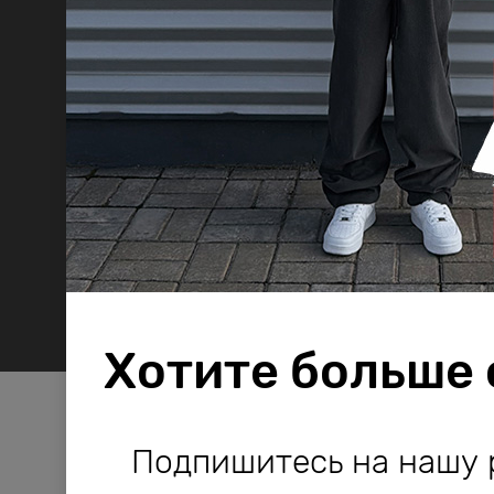
Хотите больше
Компания Bodo используе
Компания Bodo используе
Подпишитесь на нашу 