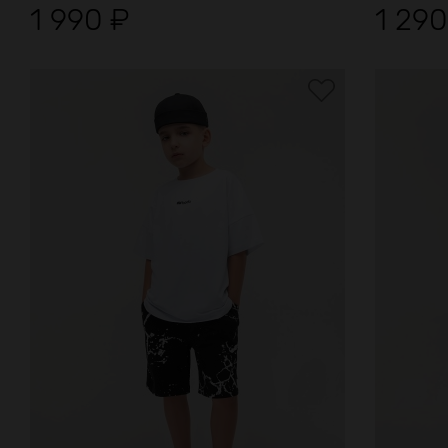
1 990
₽
1 29