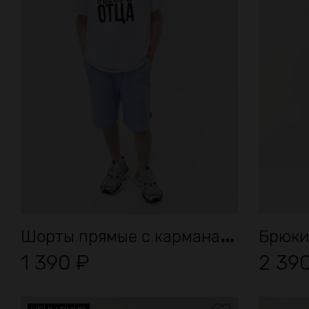
Ш
орты прямые с карманами
Брюки
1 390
₽
2 39