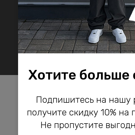
Хотите больше
Компания Bodo используе
Компания Bodo используе
Подпишитесь на нашу 
и другие технологии, не
и другие технологии, не
получите скидку 10% на 
работы сайта и его улучше
работы сайта и его улучше
Не пропустите выгодн