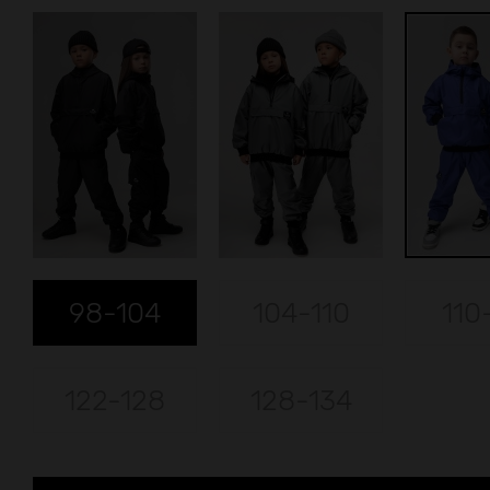
98-104
104-110
110
122-128
128-134