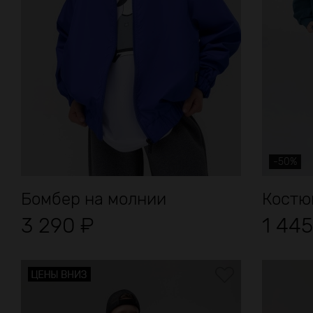
-50%
Бомбер на молнии
Костю
3 290
₽
1 44