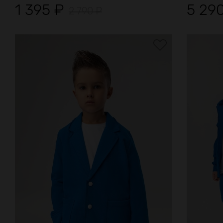
1 395
₽
5 29
2 790
₽