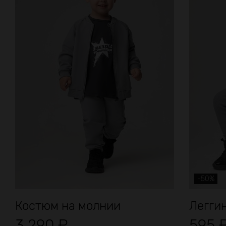
-50%
Костюм на молнии
Легги
3 290
₽
595