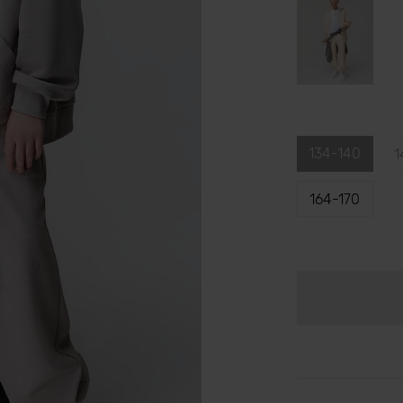
134-140
1
164-170