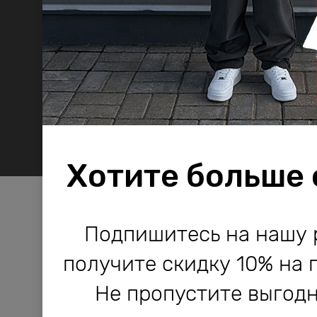
Хотите больше
Компания Bodo используе
Компания Bodo используе
Подпишитесь на нашу 
и другие технологии, не
и другие технологии, не
получите скидку 10% на 
работы сайта и его улучше
работы сайта и его улучше
Не пропустите выгодн