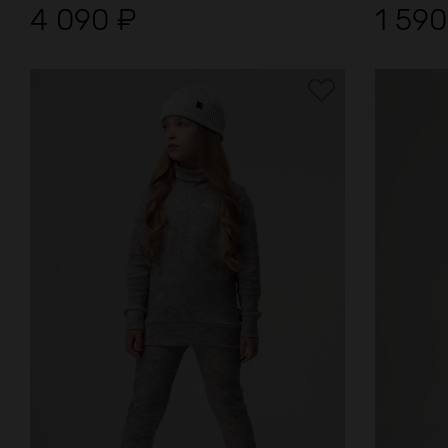
4 090
₽
1 59