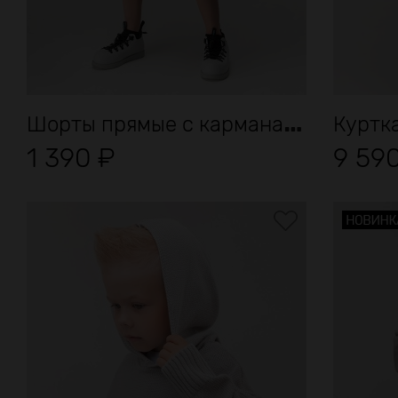
Ш
орты прямые с карманами
Куртк
1 390
₽
9 59